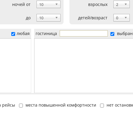
ночей от
взрослых
10
2
до
детей/возраст
10
0
любая
гостиница
выбран
а рейсы
места повышенной комфортности
нет останов