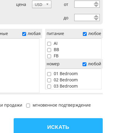
цена
от
USD
до
ные
любая
питание
любое
AI
BB
FB
HB
номер
любой
01 Bedroom
02 Bedroom
03 Bedroom
04 Bedroom
05 Bedroom
06 Bedroom
ки продажи
мгновенное подтверждение
Beach
Pool
Sunset
ИСКАТЬ
Water