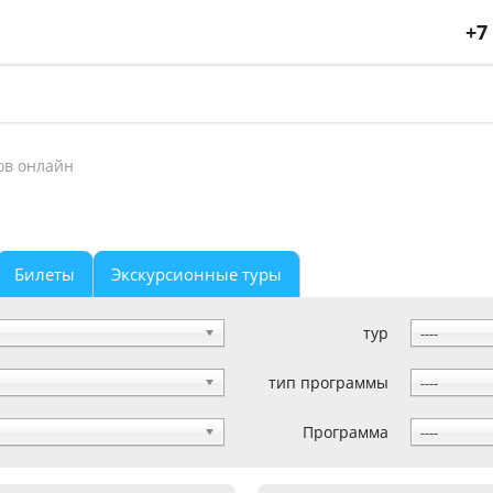
+7
ов онлайн
Билеты
Экскурсионные туры
тур
----
тип программы
----
Программа
----