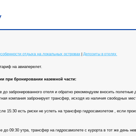
у
собенности отдыха на локальных островах
|
Депозиты в отелях
тариф на авиаперелет.
и при бронировании наземной части:
 до забронированного отеля и обратно рекомендуем вносить полетные да
тная компания забронирует трансфер, исходя из наличия свободных мес
ле 15:30 есть риски не успеть на трансфер гидросамолетом , если про
до 09:30 утра, трансфер на гидросамолете с курорта в тот же день не