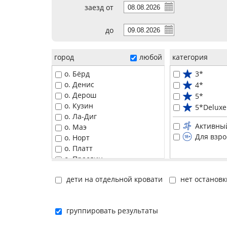
заезд от
до
город
любой
категория
о. Бёрд
3*
о. Денис
4*
о. Дерош
5*
о. Кузин
5*Deluxe
о. Ла-Диг
Активны
о. Маэ
Для взр
о. Норт
о. Платт
о. Праслин
о. Раунд
дети на отдельной кровати
нет остановк
о. Серф
о. Силуэт
о. Фелисите
группировать результаты
Сейшельские острова