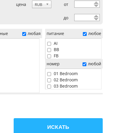
цена
от
RUB
до
ные
любая
питание
любое
AI
BB
FB
HB
номер
любой
01 Bedroom
02 Bedroom
03 Bedroom
04 Bedroom
05 Bedroom
06 Bedroom
Beach
Pool
Sunset
ИСКАТЬ
Water