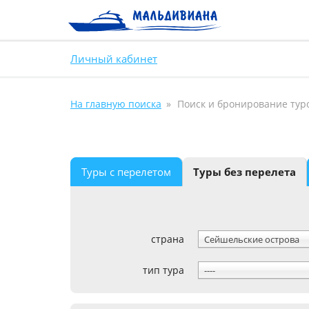
Личный кабинет
На главную поиска
Поиск и бронирование тур
Туры с перелетом
Туры без перелета
страна
Сейшельские острова
тип тура
----