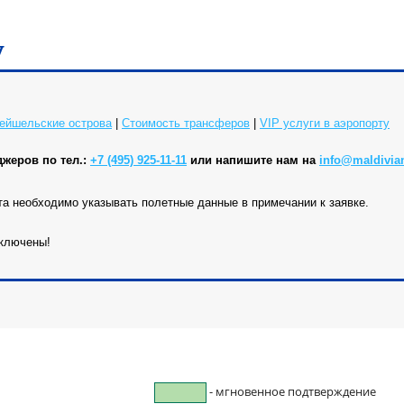
у
Сейшельские острова
|
Cтоимость трансферов
|
VIP услуги в аэропорту
джеров по тел.:
+7 (495) 925-11-11
или напишите нам на
info@maldivia
та необходимо указывать полетные данные в примечании к заявке.
включены!
- мгновенное подтверждение