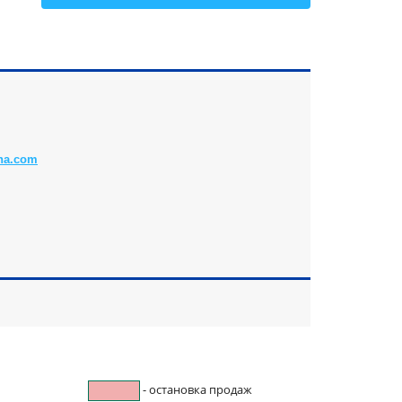
Все
na.com
- остановка продаж