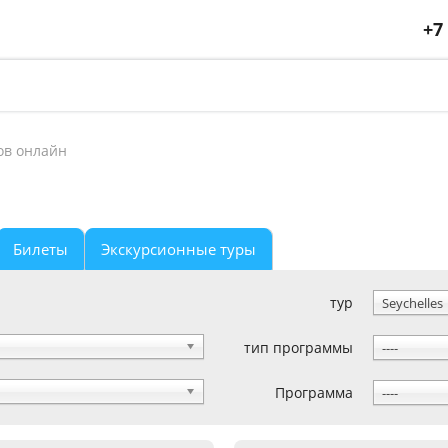
+7
ов онлайн
Билеты
Экскурсионные туры
тур
Seychelles
тип программы
----
Программа
----