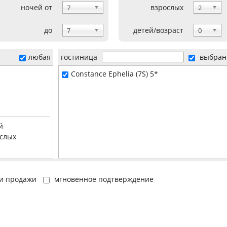
ночей от
взрослых
7
2
до
детей/возраст
7
0
любая
гостиница
выбран
Constance Ephelia (7S) 5*
й
ослых
и продажи
мгновенное подтверждение