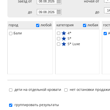
заезд от
ночей от
7
до
до
14
город
любой
категория
любая
гос
Бали
4*
A
5*
5* Luxe
дети на отдельной кровати
нет остановки продажи
группировать результаты