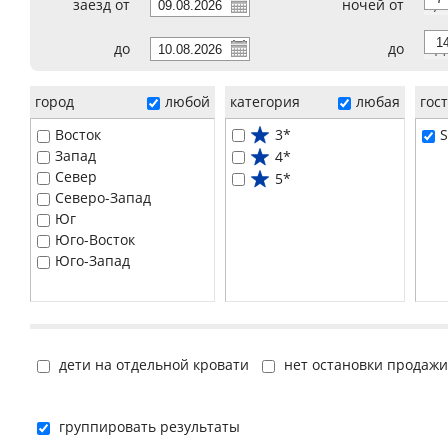
заезд от
ночей от
7
до
до
14
город
любой
категория
любая
гос
Восток
3*
S
Запад
4*
Север
5*
Северо-Запад
Юг
Юго-Восток
Юго-Запад
дети на отдельной кровати
нет остановки продажи
группировать результаты