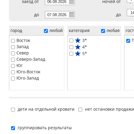
заезд от
ночей от
7
до
до
14
город
любой
категория
любая
гос
Восток
3*
T
Запад
4*
Север
5*
Северо-Запад
Юг
Юго-Восток
Юго-Запад
дети на отдельной кровати
нет остановки продажи
группировать результаты