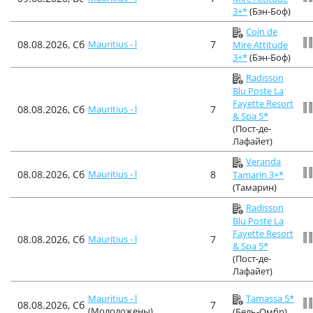
3+*
(Бэн-Боф)
Coin de
08.08.2026, Сб
Mauritius - l
7
Mire Attitude
3+*
(Бэн-Боф)
Radisson
Blu Poste La
Fayette Resort
08.08.2026, Сб
Mauritius - l
7
& Spa 5*
(Пост-де-
Лафайет)
Veranda
08.08.2026, Сб
Mauritius - l
8
Tamarin 3+*
(Тамарин)
Radisson
Blu Poste La
Fayette Resort
08.08.2026, Сб
Mauritius - l
7
& Spa 5*
(Пост-де-
Лафайет)
Mauritius - l
Tamassa 5*
08.08.2026, Сб
7
(Молодожены)
(Бель-Омбр)