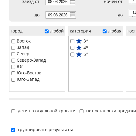
заезд от
ночей от
7
до
до
14
город
любой
категория
любая
гос
Восток
3*
Запад
4*
Север
5*
Северо-Запад
Юг
Юго-Восток
Юго-Запад
дети на отдельной кровати
нет остановки продажи
группировать результаты