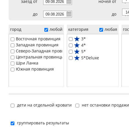
заезд от
ночей от
7
до
до
14
город
любой
категория
любая
го
Восточная провинция
3*
Западная провинция
4*
Северо-Западная провинция
5*
Центральная провинция
5*Deluxe
Шри Ланка
Южная провинция
дети на отдельной кровати
нет остановки продажи
группировать результаты