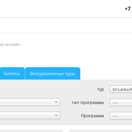
+7
ов онлайн
Билеты
Экскурсионные туры
тур
Sri-Lanka (
тип программы
----
Программа
----