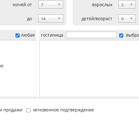
ночей от
взрослых
7
2
до
детей/возраст
14
0
любая
гостиница
выбр
xe
и продажи
мгновенное подтверждение