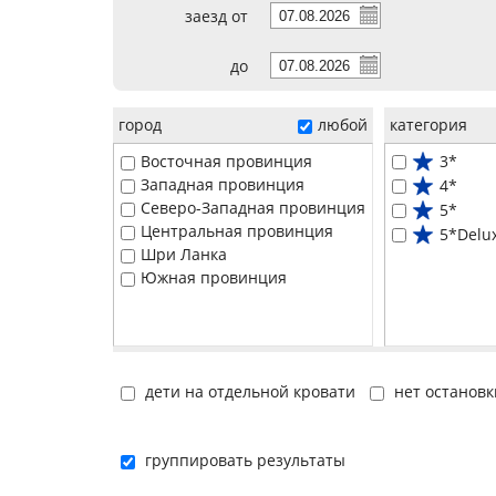
заезд от
до
город
любой
категория
Восточная провинция
3*
Западная провинция
4*
Северо-Западная провинция
5*
Центральная провинция
5*Delu
Шри Ланка
Южная провинция
дети на отдельной кровати
нет остановк
группировать результаты