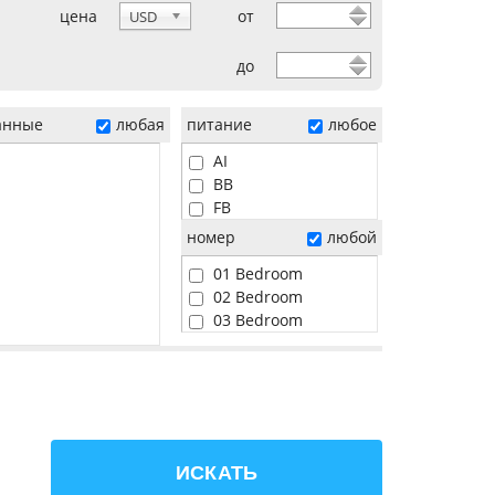
цена
от
USD
до
анные
любая
питание
любое
AI
BB
FB
HB
номер
любой
01 Bedroom
02 Bedroom
03 Bedroom
04 Bedroom
05 Bedroom
06 Bedroom
Beach
Pool
Sunset
ИСКАТЬ
Water