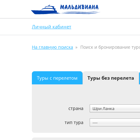
Личный кабинет
На главную поиска
Поиск и бронирование тур
Туры с перелетом
Туры без перелета
страна
Шри Ланка
тип тура
----