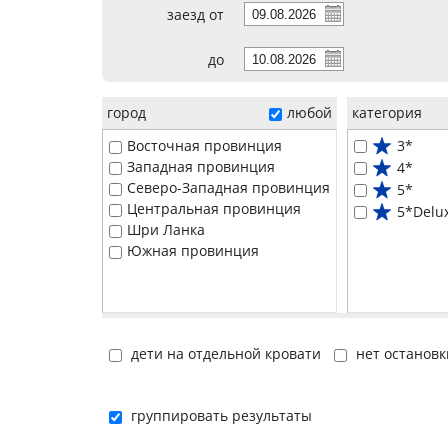
заезд от
до
город
любой
категория
Восточная провинция
3*
Западная провинция
4*
Северо-Западная провинция
5*
Центральная провинция
5*Delu
Шри Ланка
Южная провинция
дети на отдельной кровати
нет остановк
группировать результаты