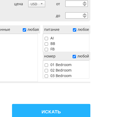
цена
от
USD
до
анные
любая
питание
любое
AI
BB
FB
HB
номер
любой
01 Bedroom
02 Bedroom
03 Bedroom
04 Bedroom
05 Bedroom
06 Bedroom
Beach
Pool
Sunset
ИСКАТЬ
Water