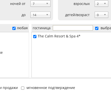
ночей от
взрослых
7
2
до
детей/возраст
14
0
любая
гостиница
выбр
The Calm Resort & Spa 4*
xe
и продажи
мгновенное подтверждение