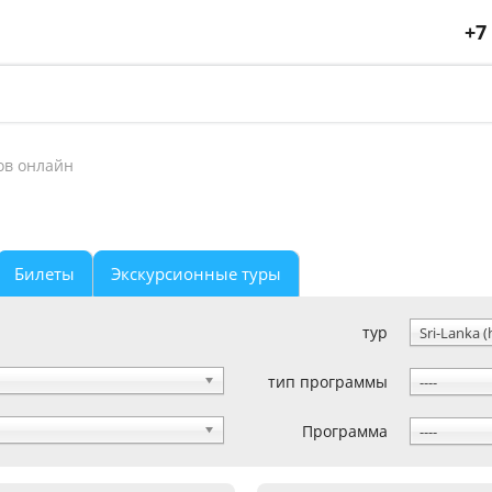
+7
ов онлайн
Билеты
Экскурсионные туры
тур
Sri-Lanka (
тип программы
----
Программа
----