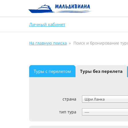
Личный кабинет
На главную поиска
Поиск и бронирование тур
Туры с перелетом
Туры без перелета
страна
Шри Ланка
тип тура
----