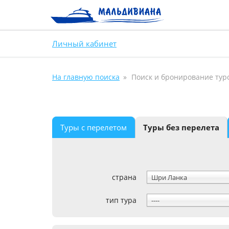
Личный кабинет
На главную поиска
Поиск и бронирование тур
Туры с перелетом
Туры без перелета
страна
Шри Ланка
тип тура
----