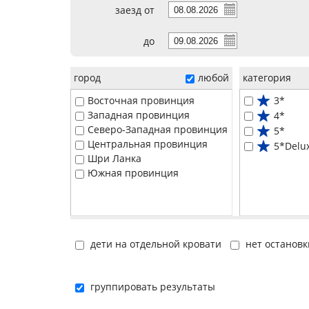
заезд от
до
город
любой
категория
Восточная провинция
3*
Западная провинция
4*
Северо-Западная провинция
5*
Центральная провинция
5*Delu
Шри Ланка
Южная провинция
дети на отдельной кровати
нет остановк
группировать результаты