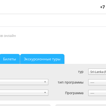
+7
ов онлайн
Билеты
Экскурсионные туры
тур
Sri-Lanka (
тип программы
----
Программа
----