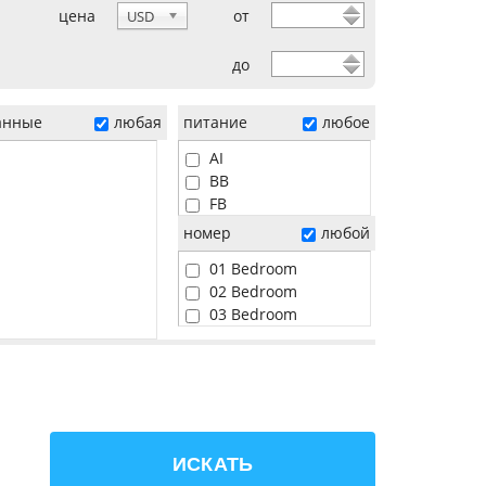
цена
от
USD
до
анные
любая
питание
любое
AI
BB
FB
HB
номер
любой
01 Bedroom
02 Bedroom
03 Bedroom
04 Bedroom
05 Bedroom
06 Bedroom
Beach
Pool
Sunset
ИСКАТЬ
Water