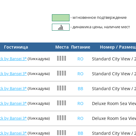
- мгновенное подтверждение
- динамика цены, наличие мест
Гостиница
Места
Питание
Номер / Разме
ck by Bansei 3*
(Хиккадува)
RO
Standard City View / 
ck by Bansei 3*
(Хиккадува)
RO
Standard City View / 
ck by Bansei 3*
(Хиккадува)
BB
Standard City View / 
ck by Bansei 3*
(Хиккадува)
RO
Deluxe Room Sea View
ck by Bansei 3*
(Хиккадува)
RO
Deluxe Room Sea View
ck by Bansei 3*
(Хиккадува)
BB
Standard City View / 