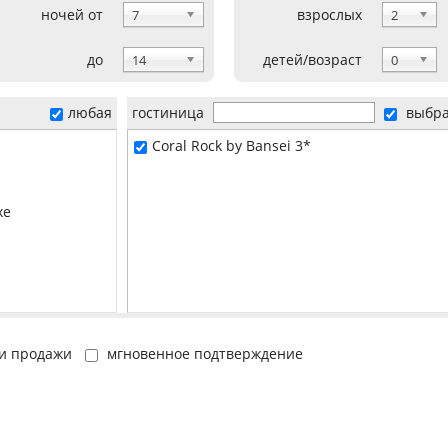
ночей от
взрослых
7
2
до
детей/возраст
14
0
любая
гостиница
выбр
Coral Rock by Bansei 3*
xe
и продажи
мгновенное подтверждение