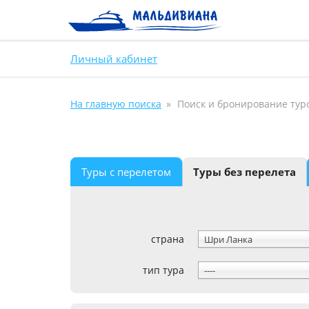
Личный кабинет
На главную поиска
Поиск и бронирование тур
Туры с перелетом
Туры без перелета
страна
Шри Ланка
тип тура
----