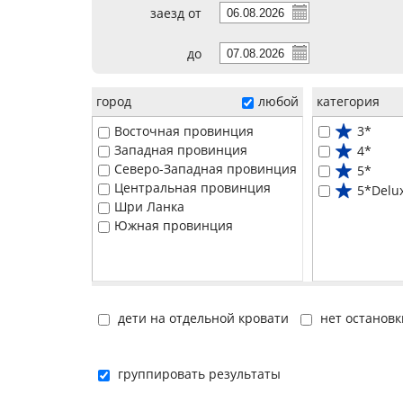
заезд от
до
город
любой
категория
Восточная провинция
3*
Западная провинция
4*
Северо-Западная провинция
5*
Центральная провинция
5*Delu
Шри Ланка
Южная провинция
дети на отдельной кровати
нет остановк
группировать результаты