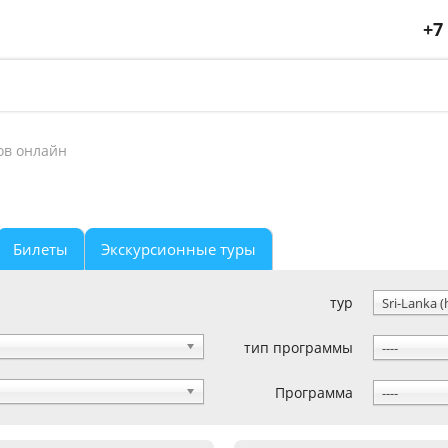
+7
ов онлайн
Билеты
Экскурсионные туры
тур
Sri-Lanka (
тип программы
----
Программа
----