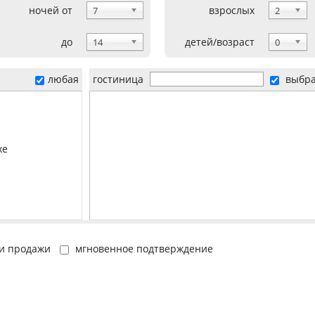
ночей от
взрослых
7
2
до
детей/возраст
14
0
любая
гостиница
выбр
xe
и продажи
мгновенное подтверждение