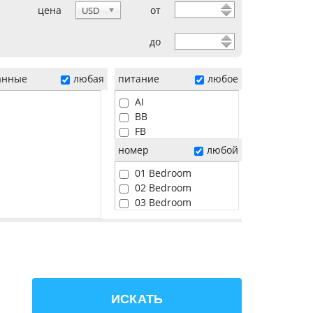
цена
от
USD
до
анные
любая
питание
любое
AI
BB
FB
HB
номер
любой
01 Bedroom
02 Bedroom
03 Bedroom
04 Bedroom
05 Bedroom
06 Bedroom
Beach
Pool
Sunset
ИСКАТЬ
Water