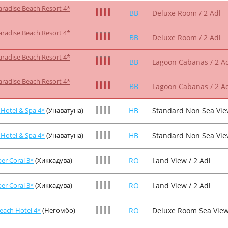
radise Beach Resort 4*
BB
Deluxe Room / 2 Adl
radise Beach Resort 4*
BB
Deluxe Room / 2 Adl
radise Beach Resort 4*
BB
Lagoon Cabanas / 2 A
radise Beach Resort 4*
BB
Lagoon Cabanas / 2 A
 Hotel & Spa 4*
(Унаватуна)
HB
Standard Non Sea View
 Hotel & Spa 4*
(Унаватуна)
HB
Standard Non Sea View
er Coral 3*
(Хиккадува)
RO
Land View / 2 Adl
er Coral 3*
(Хиккадува)
RO
Land View / 2 Adl
each Hotel 4*
(Негомбо)
RO
Deluxe Room Sea View 