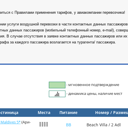
миться с Правилами применения тарифов, у авиакомпании перевозчика!
ании услуги воздушной перевозки в части контактных данных пассажиро
ктных данных пассажиров (мобильный телефонный номер, e-mail), совер
. В случае отсутствия в заявке контактных данных пассажиров или их 
рафа за каждого пассажира возлагается на турагента/ пассажира.
- мгновенное подтверждение
- динамика цены, наличие мест
остиница
Места
Питание
Номер / Разме
Maldives 5*
(Ари-
BB
Beach Villa / 2 Adl