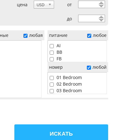
цена
от
USD
до
ные
любая
питание
любое
AI
BB
FB
HB
номер
любой
01 Bedroom
02 Bedroom
03 Bedroom
04 Bedroom
05 Bedroom
06 Bedroom
Beach
Pool
Sunset
ИСКАТЬ
Water