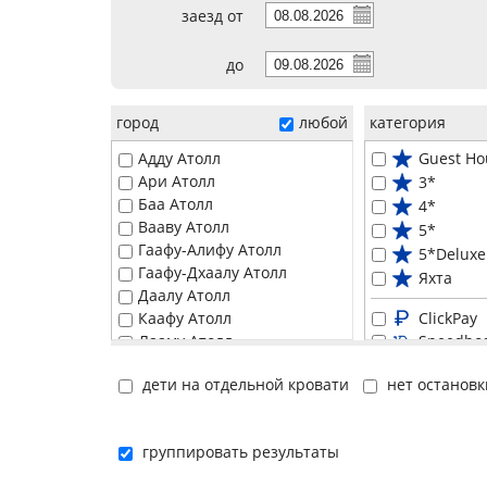
заезд от
до
город
любой
категория
Адду Атолл
Guest Ho
Ари Атолл
3*
Баа Атолл
4*
Вааву Атолл
5*
Гаафу-Алифу Атолл
5*Deluxe
Гаафу-Дхаалу Атолл
Яхта
Даалу Атолл
Каафу Атолл
ClickPay
Лааму Атолл
Speedbo
Лавиани Атолл
Seaplane
дети на отдельной кровати
нет остановк
Мале
Domestic
Мииму Атолл
Hовинка
Нуну Атолл
Активны
группировать результаты
Раа Атолл
Для взр
Северный Мале Атолл