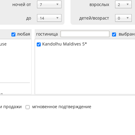
ночей от
взрослых
7
2
до
детей/возраст
14
0
любая
гостиница
выбран
use
Kandolhu Maldives 5*
at
и продажи
мгновенное подтверждение
 fly + Speedboat
й
ослых