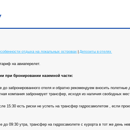
у
собенности отдыха на локальных островах
|
Депозиты в отелях
тариф на авиаперелет.
и при бронировании наземной части:
 до забронированного отеля и обратно рекомендуем вносить полетные да
тная компания забронирует трансфер, исходя из наличия свободных мес
ле 15:30 есть риски не успеть на трансфер гидросамолетом , если про
до 09:30 утра, трансфер на гидросамолете с курорта в тот же день не