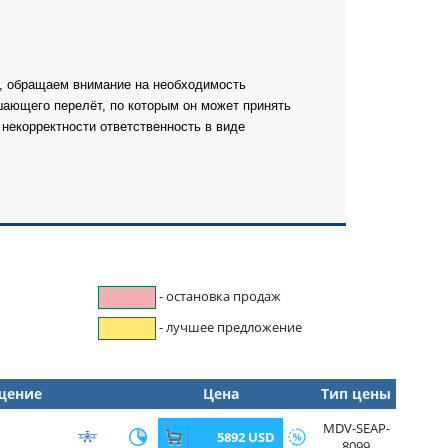
в, обращаем внимание на необходимость
шающего перелёт, по которым он может принять
некорректности ответственность в виде
- остановка продаж
- лучшее предложение
щение
Цена
Тип цены
MDV-SEAP-
5892 USD
8099