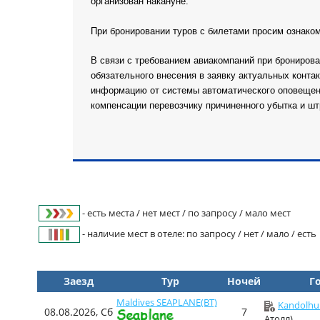
организован накануне.
При бронировании туров с билетами просим ознако
В связи с требованием авиакомпаний при брониров
обязательного внесения в заявку актуальных конта
информацию от системы автоматического оповещения
компенсации перевозчику причиненного убытка и шт
- есть места / нет мест / по запросу / мало мест
- наличие мест в отеле: по запросу / нет / мало / есть
Заезд
Тур
Ночей
Г
Maldives SEAPLANE(BT)
Kandolhu 
08.08.2026, Сб
7
Атолл)