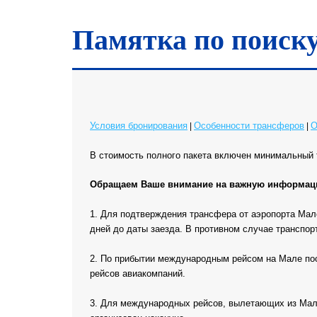
Сиину Атолл
Таа Атолл
Памятка по поиск
Фаафу Атолл
Хаа Алифу Атолл
Хаа-Даалу Атолл
Шавиани Атолл
Южный Мале Атолл
Условия бронирования
Особенности трансферов
О
|
|
В стоимость полного пакета включен минимальный 
Обращаем Ваше внимание на важную информаци
1. Для подтверждения трансфера от аэропорта Мале
дней до даты заезда. В противном случае транспор
2. По прибытии международным рейсом на Мале пос
рейсов авиакомпаний.
3. Для международных рейсов, вылетающих из Мале 