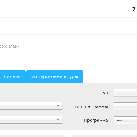
+7
ов онлайн
Билеты
Экскурсионные туры
тур
----
тип программы
----
Программа
----