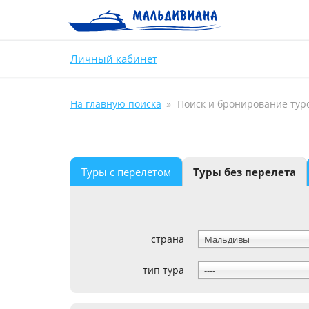
Личный кабинет
На главную поиска
Поиск и бронирование тур
Туры с перелетом
Туры без перелета
страна
Мальдивы
тип тура
----