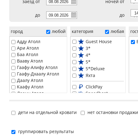
заезд от
ночей от
7
до
до
14
город
любой
категория
любая
го
Адду Атолл
Guest House
Ари Атолл
3*
Баа Атолл
4*
Вааву Атолл
5*
Гаафу-Алифу Атолл
5*Deluxe
Гаафу-Дхаалу Атолл
Яхта
Даалу Атолл
Каафу Атолл
ClickPay
Лааму Атолл
Speedboat
Лавиани Атолл
Seaplane
Мале
Domestic fly + Speedboat
дети на отдельной кровати
нет остановки продажи
Мииму Атолл
Hовинка
Нуну Атолл
Активный
Раа Атолл
Для взрослых
группировать результаты
Северный Мале Атолл