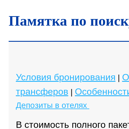
Сиину Атолл
Таа Атолл
Фаафу Атолл
Памятка по поиск
Хаа Алифу Атолл
Хаа-Даалу Атолл
Шавиани Атолл
Южный Мале Атолл
Условия бронирования
О
|
трансферов
Особенности
|
Депозиты в отелях
В стоимость полного пак