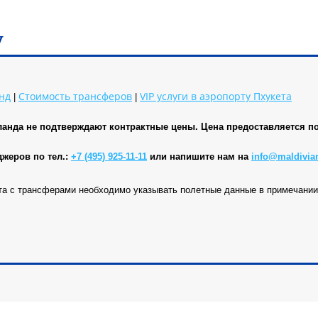
у
нд
Стоимость трансферов
VIP услуги в аэропорту
Пхукета
|
|
ланда не подтверждают контрактные цены. Цена предоставляется по
джеров по тел.:
+7 (495) 925-11-11
или напишите нам на
info@maldivia
та с трансферами необходимо указывать полетные данные в примечании 