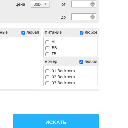
цена
от
USD
до
ные
любая
питание
любое
AI
BB
FB
HB
номер
любой
01 Bedroom
02 Bedroom
03 Bedroom
04 Bedroom
05 Bedroom
06 Bedroom
Beach
Pool
Sunset
ИСКАТЬ
Water