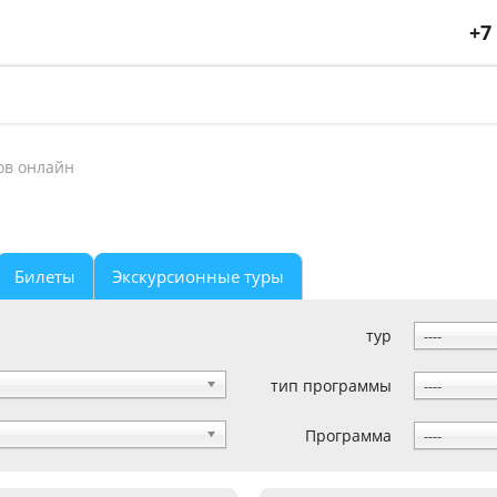
+7
ов онлайн
Билеты
Экскурсионные туры
тур
----
тип программы
----
Программа
----