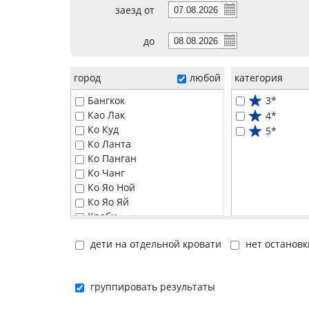
заезд от
до
город
любой
категория
Бангкок
3*
Као Лак
4*
Ко Куд
5*
Ко Ланта
Ко Панган
Ко Чанг
Ко Яо Ной
Ко Яо Яй
Краби
Паттайя
дети на отдельной кровати
нет остановк
Пханг Нга
Пхи-Пхи
Пхукет
группировать результаты
Самуи
Хуа Хин