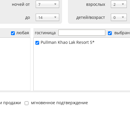
ночей от
взрослых
7
2
до
детей/возраст
14
0
любая
гостиница
выбран
Pullman Khao Lak Resort 5*
и продажи
мгновенное подтверждение