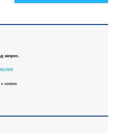
Все
д запрос.
na.com
к заявке