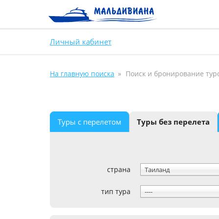
Личный кабинет
На главную поиска
Поиск и бронирование тур
Туры с перелетом
Туры без перелета
страна
Таиланд
тип тура
----