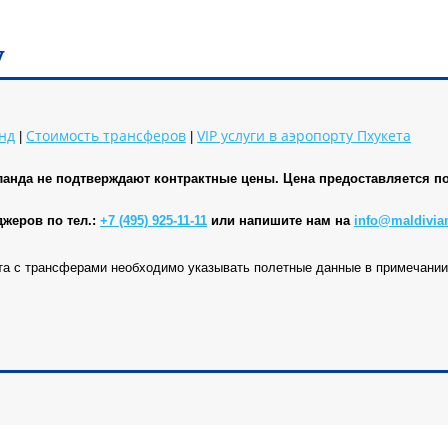
у
нд
Стоимость трансферов
VIP услуги в аэропорту
Пхукета
|
|
ланда не подтверждают контрактные цены. Цена предоставляется по
джеров по тел.:
+7 (495) 925-11-11
или напишите нам на
info@maldivia
та с трансферами необходимо указывать полетные данные в примечании 