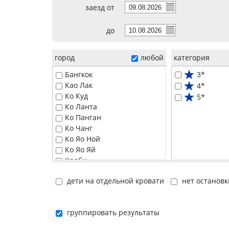
заезд от
до
город
любой
категория
Бангкок
3*
Као Лак
4*
Ко Куд
5*
Ко Ланта
Ко Панган
Ко Чанг
Ко Яо Ной
Ко Яо Яй
Краби
Паттайя
дети на отдельной кровати
нет остановк
Пханг Нга
Пхи-Пхи
Пхукет
группировать результаты
Самуи
Хуа Хин