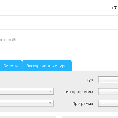
+7
ов онлайн
Билеты
Экскурсионные туры
тур
----
тип программы
----
Программа
----