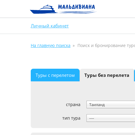
Личный кабинет
На главную поиска
Поиск и бронирование тур
Туры с перелетом
Туры без перелета
страна
Таиланд
тип тура
----