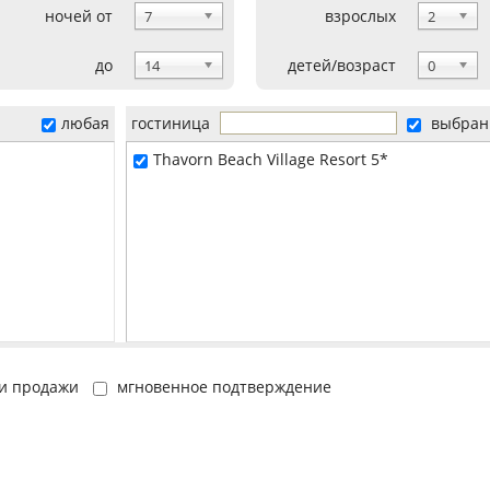
ночей от
взрослых
7
2
до
детей/возраст
14
0
любая
гостиница
выбран
Thavorn Beach Village Resort 5*
и продажи
мгновенное подтверждение