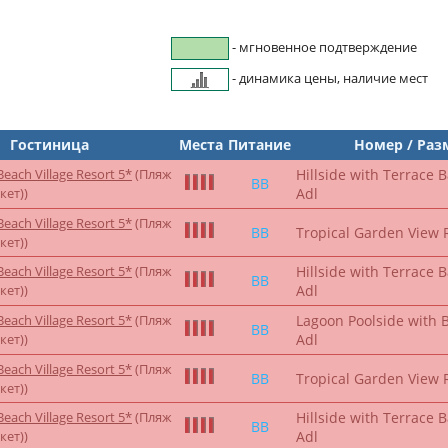
- мгновенное подтверждение
- динамика цены, наличие мест
Гостиница
Места
Питание
Номер / Ра
each Village Resort 5*
(Пляж
Hillside with Terrace 
BB
кет))
Adl
each Village Resort 5*
(Пляж
BB
Tropical Garden View 
кет))
each Village Resort 5*
(Пляж
Hillside with Terrace 
BB
кет))
Adl
each Village Resort 5*
(Пляж
Lagoon Poolside with 
BB
кет))
Adl
each Village Resort 5*
(Пляж
BB
Tropical Garden View 
кет))
each Village Resort 5*
(Пляж
Hillside with Terrace 
BB
кет))
Adl