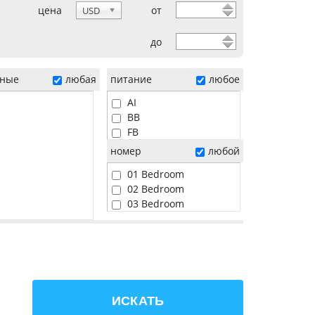
цена
от
USD
до
ные
любая
питание
любое
AI
BB
FB
HB
номер
любой
01 Bedroom
02 Bedroom
03 Bedroom
04 Bedroom
05 Bedroom
06 Bedroom
Beach
Pool
Sunset
ИСКАТЬ
Water