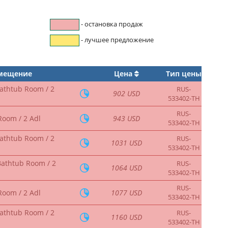
- остановка продаж
- лучшее предложение
змещение
Цена
Тип цены
Bathtub Room / 2
RUS-
902 USD
533402-TH
RUS-
Room / 2 Adl
943 USD
533402-TH
Bathtub Room / 2
RUS-
1031 USD
533402-TH
Bathtub Room / 2
RUS-
1064 USD
533402-TH
RUS-
Room / 2 Adl
1077 USD
533402-TH
Bathtub Room / 2
RUS-
1160 USD
533402-TH