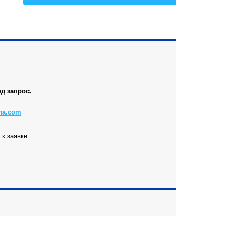
Все
д запрос.
na.com
к заявке