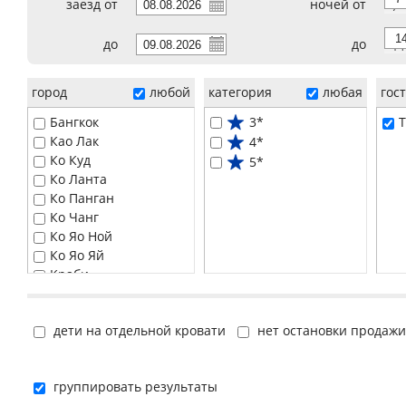
заезд от
ночей от
7
до
до
14
город
любой
категория
любая
гос
Бангкок
3*
T
Као Лак
4*
Ко Куд
5*
Ко Ланта
Ко Панган
Ко Чанг
Ко Яо Ной
Ко Яо Яй
Краби
Паттайя
Пханг Нга
дети на отдельной кровати
нет остановки продажи
Пхи-Пхи
Пхукет
Самуи
группировать результаты
Хуа Хин