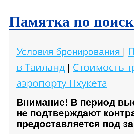
Чианг Май
Чианг Рай
Памятка по поиск
П
Условия бронирования
|
в Таиланд
Стоимость 
|
аэропорту
Пхукета
Внимание! В период вы
не подтверждают контр
предоставляется под за