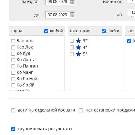
заезд от
ночей от
7
до
до
14
город
любой
категория
любая
гос
Бангкок
3*
J
Као Лак
4*
Ко Куд
5*
Ко Ланта
Ко Панган
Ко Чанг
Ко Яо Ной
Ко Яо Яй
Краби
Паттайя
Пханг Нга
дети на отдельной кровати
нет остановки продажи
Пхи-Пхи
Пхукет
Самуи
группировать результаты
Хуа Хин