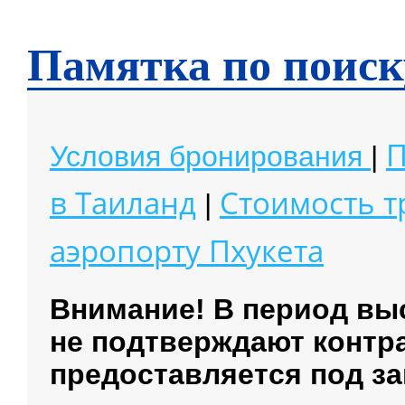
Чианг Май
Чианг Рай
Памятка по поиск
П
Условия бронирования
|
в Таиланд
Стоимость 
|
аэропорту
Пхукета
Внимание! В период вы
не подтверждают контр
предоставляется под за