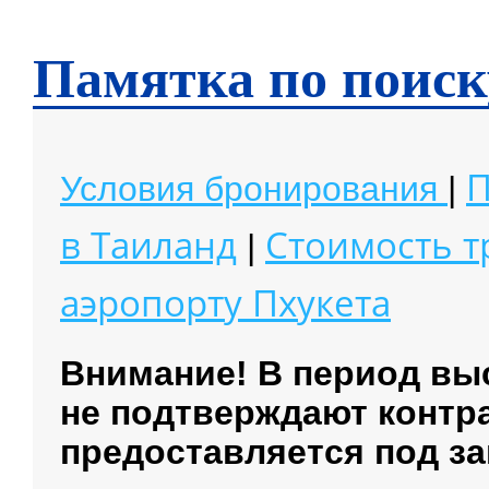
Чианг Май
Чианг Рай
Памятка по поиск
П
Условия бронирования
|
в Таиланд
Стоимость 
|
аэропорту
Пхукета
Внимание! В период вы
не подтверждают контр
предоставляется под за