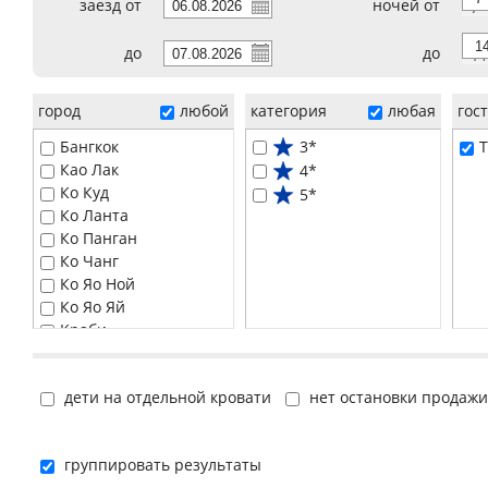
заезд от
ночей от
7
до
до
14
город
любой
категория
любая
гос
Бангкок
3*
T
Као Лак
4*
Ко Куд
5*
Ко Ланта
Ко Панган
Ко Чанг
Ко Яо Ной
Ко Яо Яй
Краби
Паттайя
Пханг Нга
дети на отдельной кровати
нет остановки продажи
Пхи-Пхи
Пхукет
Самуи
группировать результаты
Хуа Хин