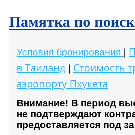
Чианг Май
Чианг Рай
Памятка по поиск
П
Условия бронирования
|
в Таиланд
Стоимость 
|
аэропорту
Пхукета
Внимание! В период вы
не подтверждают контр
предоставляется под за