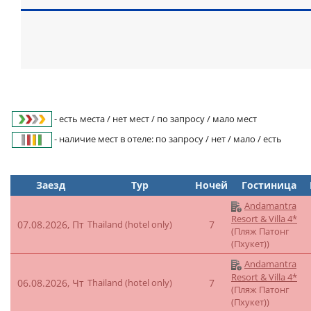
- есть места / нет мест / по запросу / мало мест
- наличие мест в отеле: по запросу / нет / мало / есть
Заезд
Тур
Ночей
Гостиница
Andamantra
Resort & Villa 4*
07.08.2026, Пт
Thailand (hotel only)
7
(Пляж Патонг
(Пхукет))
Andamantra
Resort & Villa 4*
06.08.2026, Чт
Thailand (hotel only)
7
(Пляж Патонг
(Пхукет))