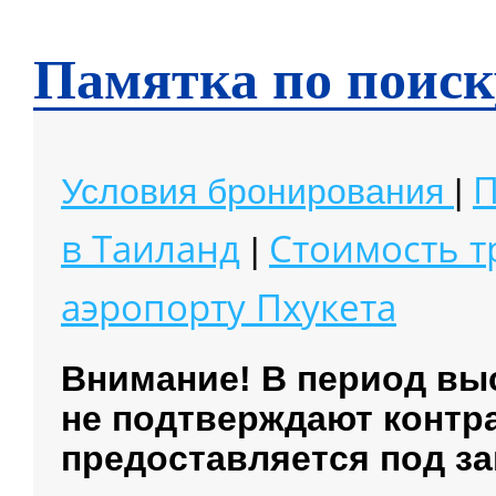
Чианг Май
Чианг Рай
Памятка по поиск
П
Условия бронирования
|
в Таиланд
Стоимость 
|
аэропорту
Пхукета
Внимание! В период вы
не подтверждают контр
предоставляется под за