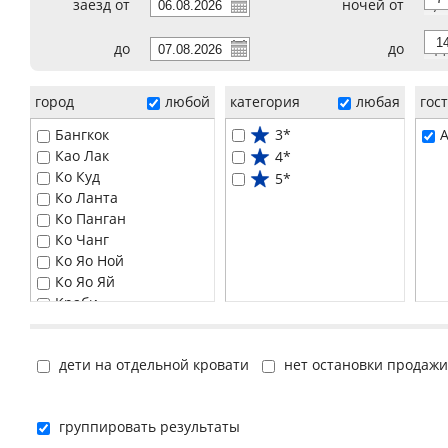
заезд от
ночей от
7
до
до
14
город
любой
категория
любая
гос
Бангкок
3*
A
Као Лак
4*
Ко Куд
5*
Ко Ланта
Ко Панган
Ко Чанг
Ко Яо Ной
Ко Яо Яй
Краби
Паттайя
Пханг Нга
дети на отдельной кровати
нет остановки продажи
Пхи-Пхи
Пхукет
Самуи
группировать результаты
Хуа Хин