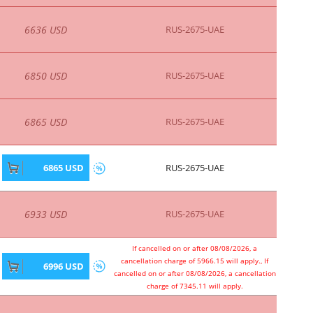
6636 USD
RUS-2675-UAE
6850 USD
RUS-2675-UAE
6865 USD
RUS-2675-UAE
6865 USD
RUS-2675-UAE
6933 USD
RUS-2675-UAE
If cancelled on or after 08/08/2026, a
cancellation charge of 5966.15 will apply., If
6996 USD
cancelled on or after 08/08/2026, a cancellation
charge of 7345.11 will apply.