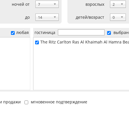
ночей от
взрослых
7
2
до
детей/возраст
14
0
любая
гостиница
выбран
The Ritz Carlton Ras Al Khaimah Al Hamra Be
и продажи
мгновенное подтверждение