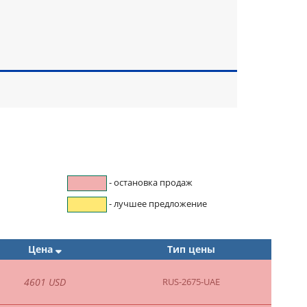
- остановка продаж
- лучшее предложение
Цена
Тип цены
4601 USD
RUS-2675-UAE