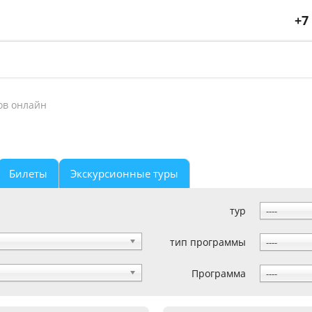
+7
ов онлайн
Билеты
Экскурсионные туры
тур
----
тип программы
----
Программа
----