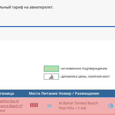
альный тариф на авиаперелет.
- мгновенное подтверждение
- динамика цены, наличие мест
стиница
Места
Питание
Номер / Размещение
arlton Ras Al
Al Bahar Tented Beach
BB
Hamra Beach 5*
Pool Villa / 2 Adl
йма)