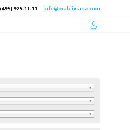
 (495) 925-11-11
info@maldiviana.com
Поиск завершён, найдены
дополнительные предложения. При
необходимости отсортируйте их
кликом на заголовок столбца с
ценой