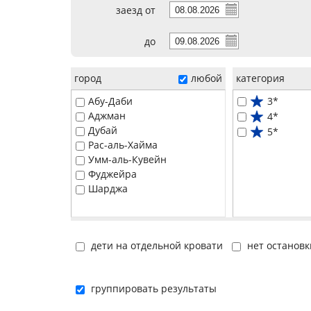
заезд от
до
город
любой
категория
Абу-Даби
3*
Аджман
4*
Дубай
5*
Рас-аль-Хайма
Умм-аль-Кувейн
Фуджейра
Шарджа
дети на отдельной кровати
нет остановк
группировать результаты