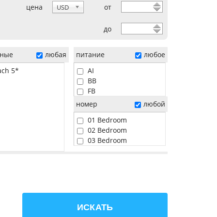
цена
от
USD
до
ные
любая
питание
любое
ach 5*
AI
BB
FB
HB
номер
любой
01 Bedroom
02 Bedroom
03 Bedroom
04 Bedroom
05 Bedroom
06 Bedroom
Beach
Pool
Sunset
ИСКАТЬ
Water