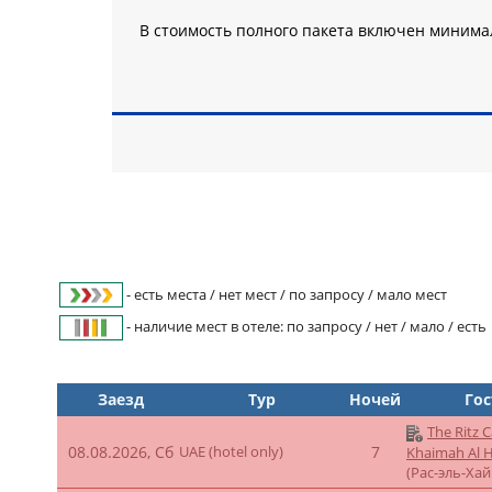
В стоимость полного пакета включен миним
- есть места / нет мест / по запросу / мало мест
- наличие мест в отеле: по запросу / нет / мало / есть
Заезд
Тур
Ночей
Го
The Ritz C
08.08.2026, Сб
UAE (hotel only)
7
Khaimah Al 
(Рас-эль-Ха