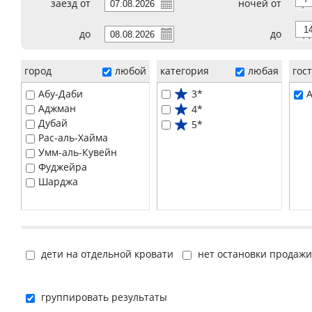
заезд от
ночей от
7
до
до
14
город
любой
категория
любая
гос
Абу-Даби
3*
A
Аджман
4*
Дубай
5*
Рас-аль-Хайма
Умм-аль-Кувейн
Фуджейра
Шарджа
дети на отдельной кровати
нет остановки продажи
группировать результаты