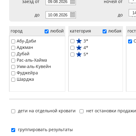
заезд от
ночей от
7
до
до
14
город
любой
категория
любая
гос
Абу-Даби
3*
O
Аджман
4*
Дубай
5*
Рас-аль-Хайма
Умм-аль-Кувейн
Фуджейра
Шарджа
дети на отдельной кровати
нет остановки продажи
группировать результаты