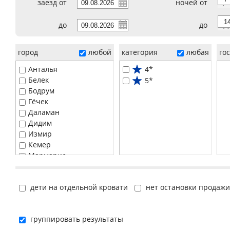
заезд от
ночей от
7
до
до
14
город
любой
категория
любая
го
Анталья
4*
Белек
5*
Бодрум
Гёчек
Даламан
Дидим
Измир
Кемер
Мармарис
Сиде
Стамбул (европейская часть)
дети на отдельной кровати
нет остановки продажи
Фетхие
группировать результаты