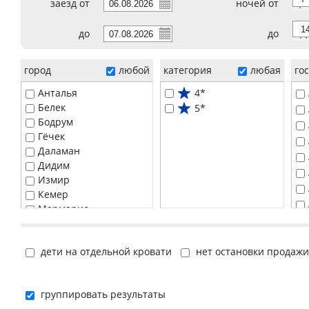
заезд от
ночей от
7
до
до
14
город
любой
категория
любая
го
Анталья
4*
Белек
5*
Бодрум
Гёчек
Даламан
Дидим
Измир
Кемер
Мармарис
Сиде
Стамбул (европейская часть)
дети на отдельной кровати
нет остановки продажи
Фетхие
группировать результаты